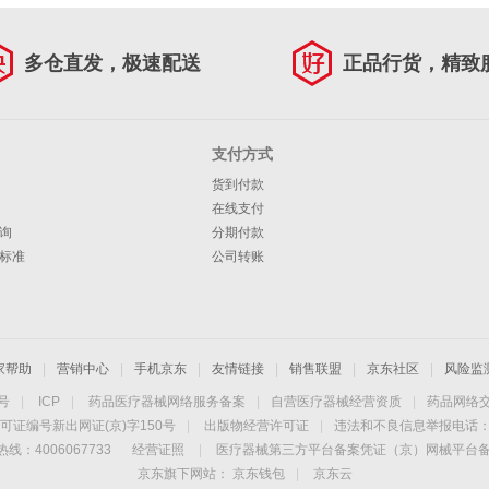
多仓直发，极速配送
正品行货，精致
支付方式
货到付款
在线支付
询
分期付款
标准
公司转账
家帮助
|
营销中心
|
手机京东
|
友情链接
|
销售联盟
|
京东社区
|
风险监
4号
|
ICP
|
药品医疗器械网络服务备案
|
自营医疗器械经营资质
|
药品网络
可证编号新出网证(京)字150号
|
出版物经营许可证
|
违法和不良信息举报电话：40
线：4006067733
经营证照
|
医疗器械第三方平台备案凭证（京）网械平台备字（
京东旗下网站：
京东钱包
|
京东云