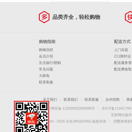
品类齐全，轻松购物
购物指南
配送方式
购物流程
上门自提
会员介绍
211限时达
生活旅行/团购
配送服务查
常见问题
配送费收取
大家电
联系客服
关于我们
|
联系我们
|
联系客服
|
合作招商
|
商
京公网安备 11000002000088号
|
京ICP备1104170
互联网出版许
Copyright © 2004 -
2026
京东JINGDONG 版权所有
|
消费者维权热