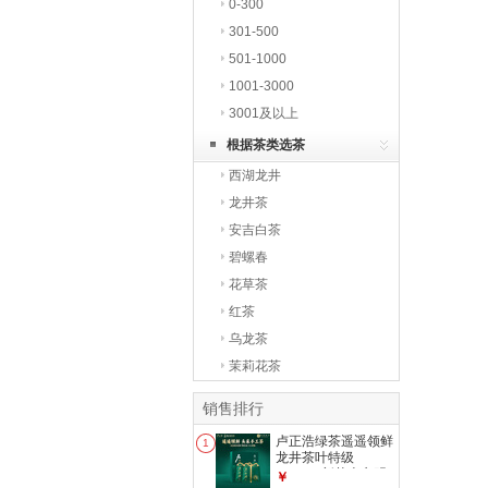
0-300
301-500
501-1000
1001-3000
3001及以上
根据茶类选茶
西湖龙井
龙井茶
安吉白茶
碧螺春
花草茶
红茶
乌龙茶
茉莉花茶
销售排行
卢正浩绿茶遥遥领鲜
1
龙井茶叶特级
6g2026新茶上市明
￥