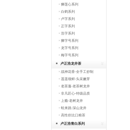
狮莲心系列
白鹤系列
卢字系列
正字系列
浩字系列
狮字号系列
龙字号系列
梅字号系列
卢正浩龙井茶
战神花香-全手工炒制
遥遥领鲜-头采嫩芽
老茶蓬-老茶树龙井
非凡匠心-特级品质
上瘾-老树龙井
蛙来跳-深山龙井
高性价比口粮茶
卢正浩青白系列