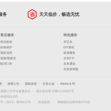
服务
天天低价，畅选无忧
售后服务
特色服务
售后政策
夺宝岛
价格保护
DIY装机
退款说明
延保服务
返修/退换货
京东E卡
取消订单
京东通信
京鱼座智能
测
|
质量公告
|
隐私政策
|
京东公益
|
Media & IR
交易第三方平台备案凭证
|
新出发京零 字第大120007号
06561155
2023）第00013号
|
营业执照
|
增值电信业务经营许可证