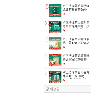
前头采春茶品鉴
卢正浩绿茶明前特级
2
龙井茶叶春茶6g非
凡匠心品鉴装
￥
卢正浩绿茶上瘾明前
3
老茶树龙井茶叶一级
200g2026新茶纸包
￥
团购长辈送礼
卢正浩花草茶叶桐乡
4
杭白菊120g/袋 菊花
茶正宗原产不熏硫
￥
卢正浩绿茶龙井茶叶
5
特级30g2026新茶
上市明前龙井茶袋装
￥
自饮品鉴送礼
卢正浩绿茶谷雨香龙
6
井茶叶三级200g
2026茶叶雨前纸包
￥
自己喝长辈送礼
店铺公告